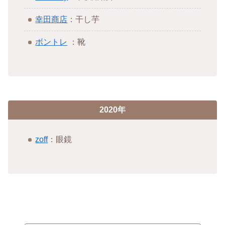
幸田商店
：干し芋
ボントレ
：靴
2020年
zoff
：眼鏡