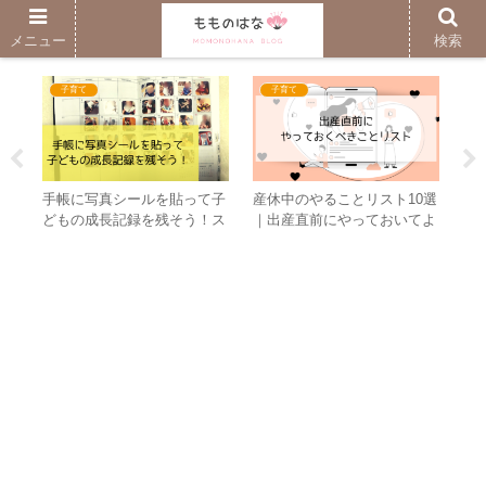
子育ても自分時間も楽しむブログ
メニュー
検索
子育て
子育て
を購
手帳に写真シールを貼って子
産休中のやることリスト10選
0
】
どもの成長記録を残そう！ス
｜出産直前にやっておいてよ
た
マホで簡単作成
かったことまとめ
真