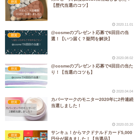
懸賞
【歴代当選のコツ】
2020.11.01
@cosmeのプレゼント応募で6回目の当
懸賞
選！【いつ届く？疑問を解決】
2020.08.02
@cosmeのプレゼント応募で4回目の当た
懸賞
り！【当選のコツも】
2020.04.04
カバーマークのモニター2020年に2件連続
懸賞
当選しました！
2020.03.20
サンキュ！からマクドナルドカード5,000
懸賞
円分が届きました！【当選品】