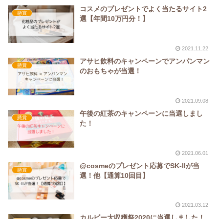
コスメのプレゼントでよく当たるサイト2
懸賞
選【年間10万円分！】
2021.11.22
アサヒ飲料のキャンペーンでアンパンマン
懸賞
のおもちゃが当選！
2021.09.08
午後の紅茶のキャンペーンに当選しまし
懸賞
た！
2021.06.01
@cosmeのプレゼント応募でSK-IIが当
懸賞
選！他【通算10回目】
2021.03.12
カルビー大収穫祭2020に当選しました！