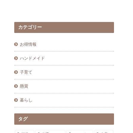
】
ん連れの
カテゴリー
お得情報
ハンドメイド
子育て
懸賞
暮らし
タグ