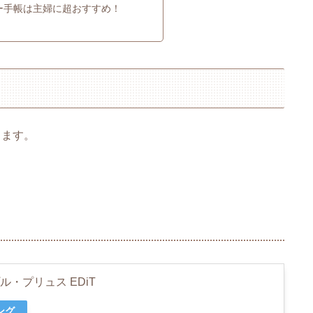
ー手帳は主婦に超おすすめ！
します。
・プリュス EDiT
ング