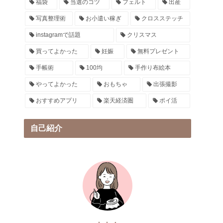
福袋
当選のコツ
フェルト
出産
写真整理術
お小遣い稼ぎ
クロスステッチ
instagramで話題
クリスマス
買ってよかった
妊娠
無料プレゼント
手帳術
100均
手作り布絵本
やってよかった
おもちゃ
出張撮影
おすすめアプリ
楽天経済圏
ポイ活
自己紹介