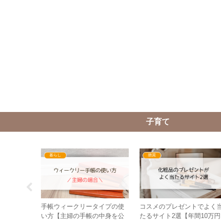
子育て
暮らし
懸賞
ント応募で4
手帳ウィークリータイプの使
コスメのプレゼントでよく
選のコツ
い方【主婦の手帳の中身を公
たるサイト2選【年間10万円