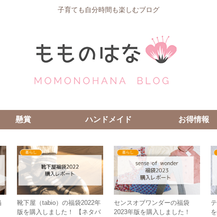
子育ても自分時間も楽しむブログ
懸賞
ハンドメイド
お得情報
暮らし
暮らし
当
靴下屋（tabio）の福袋2022年
センスオブワンダーの福袋
テ
版を購入しました！ 【ネタバ
2023年版を購入しました！
を