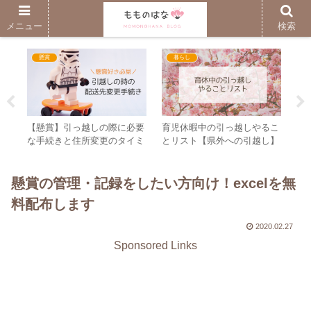
子育ても自分時間も楽しむブログ
メニュー
検索
懸賞
暮らし
作り
【懸賞】引っ越しの際に必要
育児休暇中の引っ越しやるこ
ク
し〜
な手続きと住所変更のタイミ
とリスト【県外への引越し】
カ
ング
作
懸賞の管理・記録をしたい方向け！excelを無
料配布します
2020.02.27
Sponsored Links