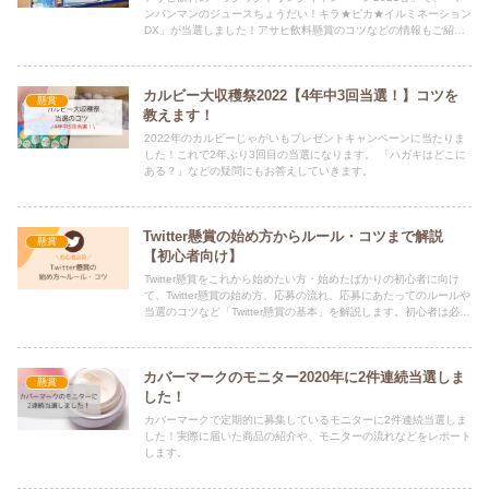
ンパンマンのジュースちょうだい！キラ★ピカ★イルミネーション
DX」が当選しました！アサヒ飲料懸賞のコツなどの情報もご紹介
します。
カルビー大収穫祭2022【4年中3回当選！】コツを
懸賞
教えます！
2022年のカルビーじゃがいもプレゼントキャンペーンに当たりま
した！これで2年ぶり3回目の当選になります。 「ハガキはどこに
ある？」などの疑問にもお答えしていきます。
Twitter懸賞の始め方からルール・コツまで解説
懸賞
【初心者向け】
Twitter懸賞をこれから始めたい方・始めたばかりの初心者に向け
て、Twitter懸賞の始め方、応募の流れ、応募にあたってのルールや
当選のコツなど「Twitter懸賞の基本」を解説します。初心者は必見
の内容です。
カバーマークのモニター2020年に2件連続当選しま
懸賞
した！
カバーマークで定期的に募集しているモニターに2件連続当選しま
した！実際に届いた商品の紹介や、モニターの流れなどをレポート
します。