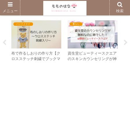
子育ても自分時間も楽しむブログ
メニュー
検索
ハンドメイド
暮らし
20
布で作るしおりの作り方【ク
資生堂ビューティースクエア
赤
！
ロスステッチ刺繍でブックマ
のスキンカウンセリングが神
で
ークを作りました】
でした！
ン